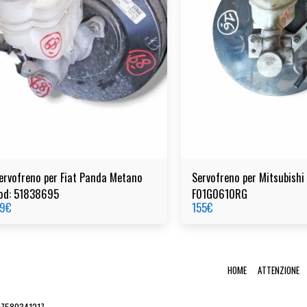
ervofreno per Fiat Panda Metano
Servofreno per Mitsubishi
od: 51838695
F01G0610RG
9
€
155
€
HOME
ATTENZIONE
 07580341217