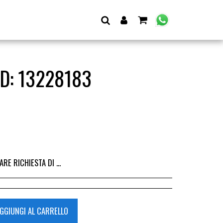
D: 13228183
I DALL&#039;ACQUISTO DEL RICAMBIO, IL RIMBORSO VIENE EMESSO ALLA CONSEGNA DEL RICAMBIO IN SEDE.
GGIUNGI AL CARRELLO