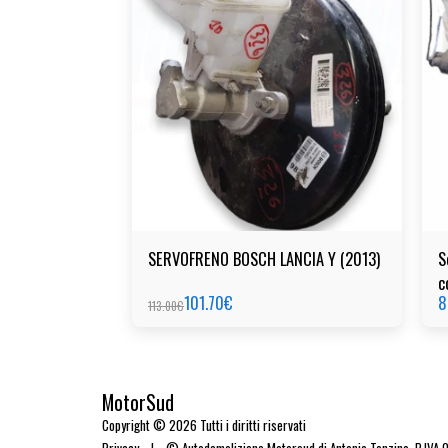
SERVOFRENO BOSCH LANCIA Y (2013)
S
c
101.70
€
8
113.00
€
MotorSud
Copyright © 2026 Tutti i diritti riservati
Privacy
|
© Autodemolizione Motorsud di Antonio Tonzino. P.IVA