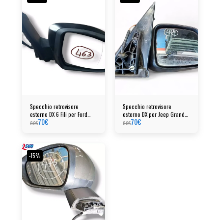
Specchio retrovisore
Specchio retrovisore
esterno DX 6 Fili per Ford
esterno DX per Jeep Grand
70
€
70
€
Focus (08-11) colore nero
Cherokee anno 2001
80
€
80
€
opaco
-15%