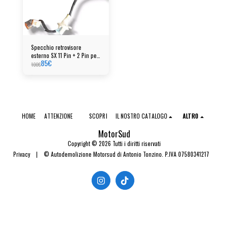
Specchio retrovisore
esterno SX 11 Pin + 2 Pin per
85
€
Citroen DS4 colore Bronzo
100
€
HOME
ATTENZIONE
SCOPRI
IL NOSTRO CATALOGO
ALTRO
MotorSud
Copyright © 2026 Tutti i diritti riservati
Privacy
|
© Autodemolizione Motorsud di Antonio Tonzino. P.IVA 07580341217