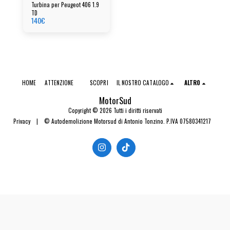
Turbina per Peugeot 406 1.9
TD
140
€
HOME
ATTENZIONE
SCOPRI
IL NOSTRO CATALOGO
ALTRO
MotorSud
Copyright © 2026 Tutti i diritti riservati
Privacy
|
© Autodemolizione Motorsud di Antonio Tonzino. P.IVA 07580341217