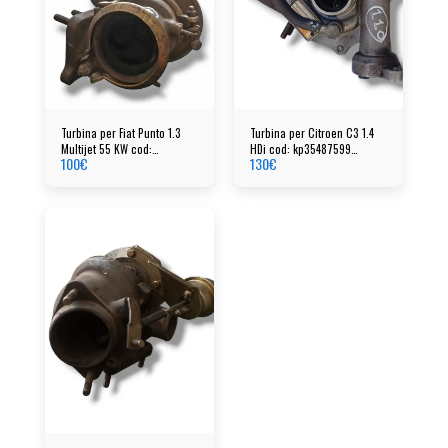
Turbina per Fiat Punto 1.3
Turbina per Citroen C3 1.4
Multijet 55 KW cod:
HDi cod: kp35487599
100
€
130
€
55237520 - 7991712
54351014861