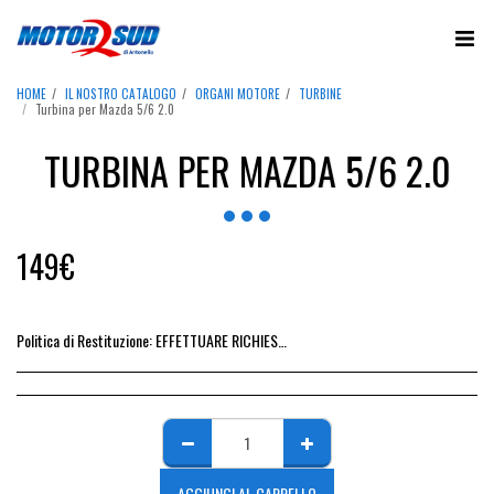
HOME
IL NOSTRO CATALOGO
ORGANI MOTORE
TURBINE
Turbina per Mazda 5/6 2.0
TURBINA PER MAZDA 5/6 2.0
149
€
Politica di Restituzione:
EFFETTUARE RICHIESTA DI RESO ENTRO 14 GIORNI DALL&#039;ACQUISTO DEL RICAMBIO, IL RIMBORSO VIENE EMESSO ALLA CONSEGNA DEL RICAMBIO IN SEDE.
AGGIUNGI AL CARRELLO