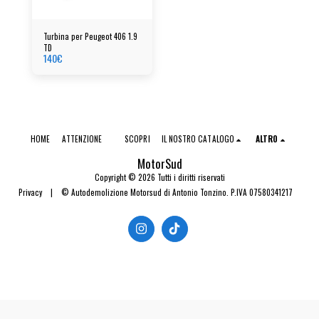
Turbina per Peugeot 406 1.9
TD
140
€
HOME
ATTENZIONE
SCOPRI
IL NOSTRO CATALOGO
ALTRO
MotorSud
Copyright © 2026 Tutti i diritti riservati
Privacy
|
© Autodemolizione Motorsud di Antonio Tonzino. P.IVA 07580341217