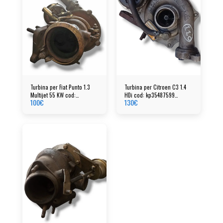
Turbina per Fiat Punto 1.3
Turbina per Citroen C3 1.4
Multijet 55 KW cod:
HDi cod: kp35487599
100
€
130
€
55237520 - 7991712
54351014861