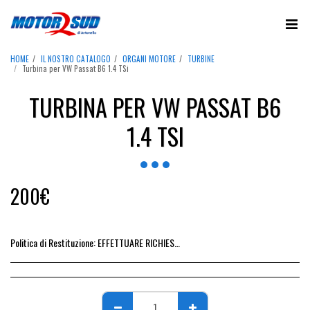
HOME
IL NOSTRO CATALOGO
ORGANI MOTORE
TURBINE
Turbina per VW Passat B6 1.4 TSi
TURBINA PER VW PASSAT B6
1.4 TSI
200
€
Politica di Restituzione:
EFFETTUARE RICHIESTA DI RESO ENTRO 14 GIORNI DALL&#039;ACQUISTO DEL RICAMBIO, IL RIMBORSO VIENE EMESSO ALLA CONSEGNA DEL RICAMBIO IN SEDE.