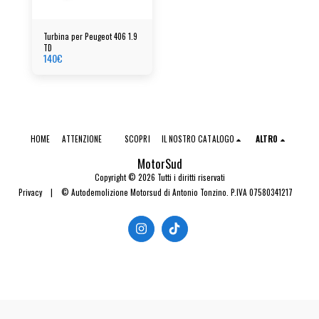
Turbina per Peugeot 406 1.9
TD
140
€
HOME
ATTENZIONE
SCOPRI
IL NOSTRO CATALOGO
ALTRO
MotorSud
Copyright © 2026 Tutti i diritti riservati
Privacy
|
© Autodemolizione Motorsud di Antonio Tonzino. P.IVA 07580341217