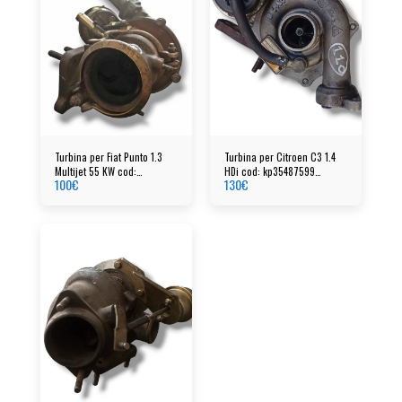
Turbina per Fiat Punto 1.3
Turbina per Citroen C3 1.4
Multijet 55 KW cod:
HDi cod: kp35487599
100
€
130
€
55237520 - 7991712
54351014861