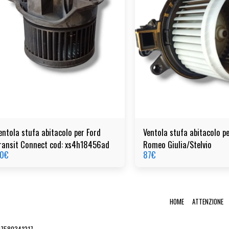
entola stufa abitacolo per Ford
Ventola stufa abitacolo pe
ransit Connect cod: xs4h18456ad
Romeo Giulia/Stelvio
0
€
87
€
HOME
ATTENZIONE
 07580341217