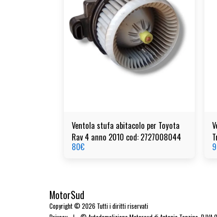
Ventola stufa abitacolo per Toyota
V
Rav 4 anno 2010 cod: 2727008044
T
80
€
9
MotorSud
Copyright © 2026 Tutti i diritti riservati
Privacy
|
© Autodemolizione Motorsud di Antonio Tonzino. P.IVA