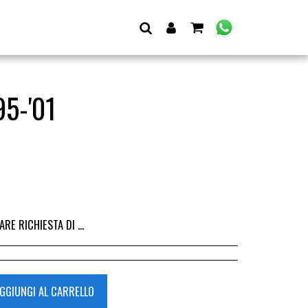
5-'01
I DALL&#039;ACQUISTO DEL RICAMBIO, IL RIMBORSO VIENE EMESSO ALLA CONSEGNA DEL RICAMBIO IN SEDE.
GGIUNGI AL CARRELLO