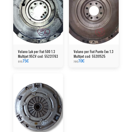
Volano Luk per Fiat 500 1.3
Volano per Fiat Punto Evo 1.3
Multijet 95CV cod: 55231763
Multijet cod: 55201525
75
€
70
€
81
€
78
€