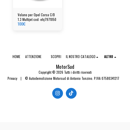
Volano per Opel Corsa C/D
1.3 Multijet cod: ehj7971050
100
€
HOME
ATTENZIONE
SCOPRI
IL NOSTRO CATALOGO
ALTRO
MotorSud
Copyright © 2026 Tutti i diritti riservati
Privacy
|
© Autodemolizione Motorsud di Antonio Tonzino. P.IVA 07580341217