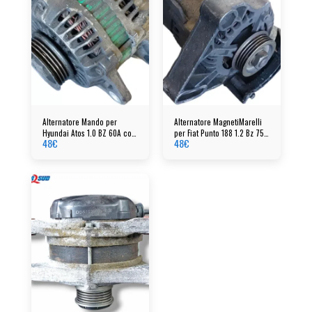
Alternatore Mando per
Alternatore MagnetiMarelli
Hyundai Atos 1.0 BZ 60A cod:
per Fiat Punto 188 1.2 Bz 75A
48
€
48
€
ab160108
cod: 63321604