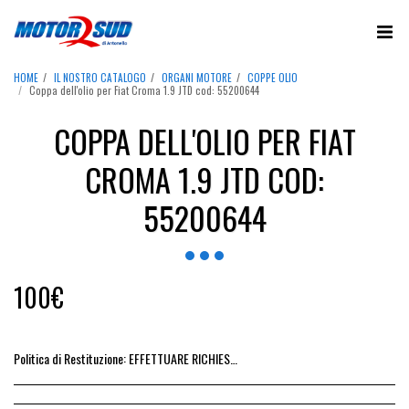
HOME
IL NOSTRO CATALOGO
ORGANI MOTORE
COPPE OLIO
Coppa dell'olio per Fiat Croma 1.9 JTD cod: 55200644
COPPA DELL'OLIO PER FIAT
CROMA 1.9 JTD COD:
55200644
100
€
Politica di Restituzione:
EFFETTUARE RICHIESTA DI RESO ENTRO 14 GIORNI DALL&#039;ACQUISTO DEL RICAMBIO, IL RIMBORSO VIENE EMESSO ALLA CONSEGNA DEL RICAMBIO IN SEDE.