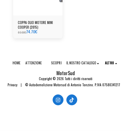
COPPA OLIO MOTORE MINI
COOPER (2015)
74.70
€
83.00
€
HOME
ATTENZIONE
SCOPRI
IL NOSTRO CATALOGO
ALTRO
MotorSud
Copyright © 2026 Tutti i diritti riservati
Privacy
|
© Autodemolizione Motorsud di Antonio Tonzino. P.IVA 07580341217