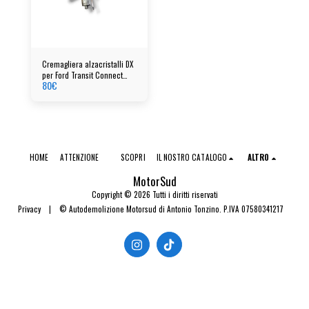
Cremagliera alzacristalli DX
per Ford Transit Connect
80
€
(02-013) cod: 996367100
HOME
ATTENZIONE
SCOPRI
IL NOSTRO CATALOGO
ALTRO
MotorSud
Copyright © 2026 Tutti i diritti riservati
Privacy
|
© Autodemolizione Motorsud di Antonio Tonzino. P.IVA 07580341217