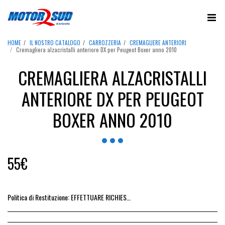
HOME
IL NOSTRO CATALOGO
CARROZZERIA
CREMAGLIERE ANTERIORI
Cremagliera alzacristalli anteriore DX per Peugeot Boxer anno 2010
CREMAGLIERA ALZACRISTALLI
ANTERIORE DX PER PEUGEOT
BOXER ANNO 2010
55
€
Politica di Restituzione:
EFFETTUARE RICHIESTA DI RESO ENTRO 14 GIORNI DALL&#039;ACQUISTO DEL RICAMBIO, IL RIMBORSO VIENE EMESSO ALLA CONSEGNA DEL RICAMBIO IN SEDE.