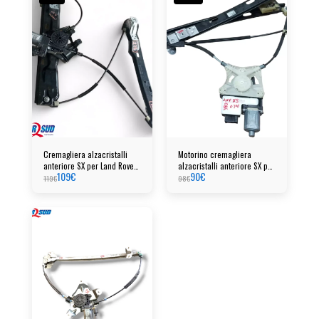
Cremagliera alzacristalli
Motorino cremagliera
anteriore SX per Land Rover
alzacristalli anteriore SX per
109
€
90
€
Range Rover Evoque
VW Polo
119
€
98
€
(2020)cod:2g4837461B