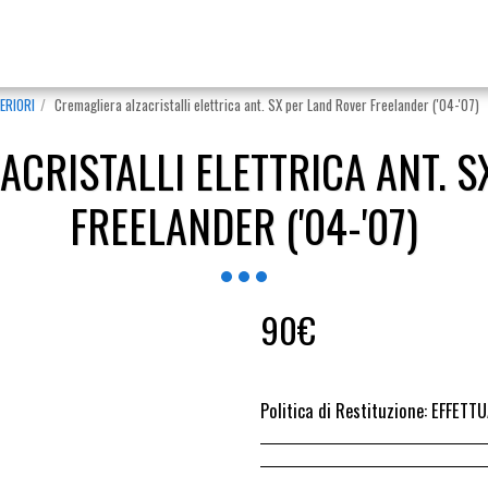
ERIORI
Cremagliera alzacristalli elettrica ant. SX per Land Rover Freelander ('04-'07)
ACRISTALLI ELETTRICA ANT. S
FREELANDER ('04-'07)
90
€
Politica di Restituzione:
EFFETTUARE RICHIESTA DI RESO ENTRO 14 GIORN