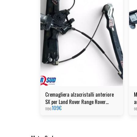
Cremagliera alzacristalli anteriore
M
SX per Land Rover Range Rover
a
109
€
Evoque
(
119
€
9