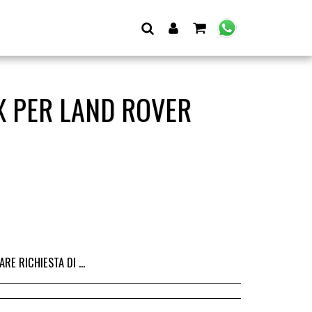
X PER LAND ROVER
I DALL&#039;ACQUISTO DEL RICAMBIO, IL RIMBORSO VIENE EMESSO ALLA CONSEGNA DEL RICAMBIO IN SEDE.