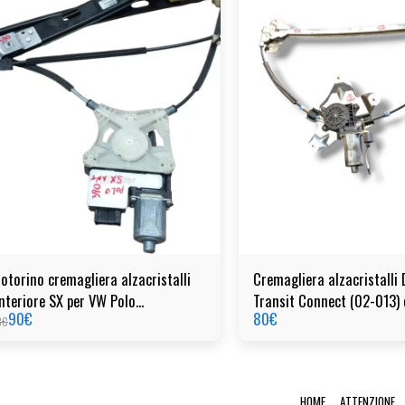
otorino cremagliera alzacristalli
Cremagliera alzacristalli 
nteriore SX per VW Polo
Transit Connect (02-013) 
90
€
80
€
2020)cod:2g4837461B
996367100
8
€
HOME
ATTENZIONE