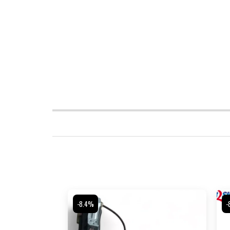
-8.4%
-