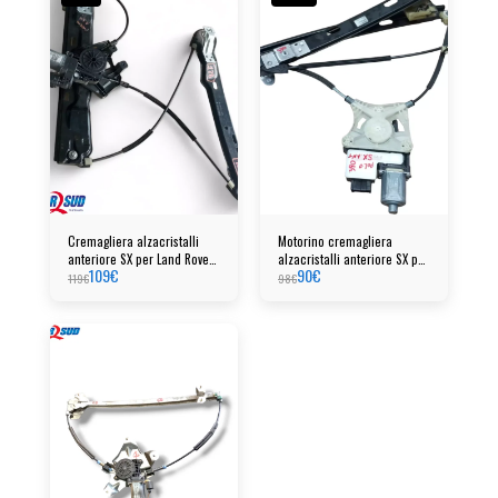
Cremagliera alzacristalli
Motorino cremagliera
anteriore SX per Land Rover
alzacristalli anteriore SX per
109
€
90
€
Range Rover Evoque
VW Polo
119
€
98
€
(2020)cod:2g4837461B