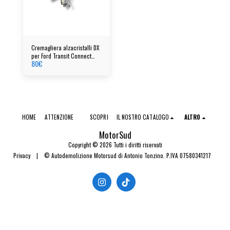
Cremagliera alzacristalli DX
per Ford Transit Connect
80
€
(02-013) cod: 996367100
HOME
ATTENZIONE
SCOPRI
IL NOSTRO CATALOGO
ALTRO
MotorSud
Copyright © 2026 Tutti i diritti riservati
Privacy
|
© Autodemolizione Motorsud di Antonio Tonzino. P.IVA 07580341217