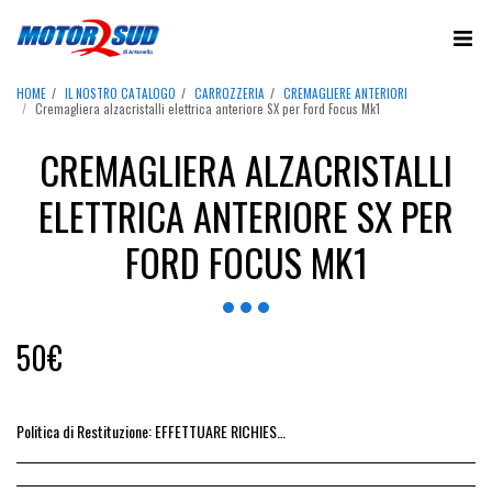
HOME
IL NOSTRO CATALOGO
CARROZZERIA
CREMAGLIERE ANTERIORI
Cremagliera alzacristalli elettrica anteriore SX per Ford Focus Mk1
CREMAGLIERA ALZACRISTALLI
ELETTRICA ANTERIORE SX PER
FORD FOCUS MK1
50
€
Politica di Restituzione:
EFFETTUARE RICHIESTA DI RESO ENTRO 14 GIORNI DALL&#039;ACQUISTO DEL RICAMBIO, IL RIMBORSO VIENE EMESSO ALLA CONSEGNA DEL RICAMBIO IN SEDE.