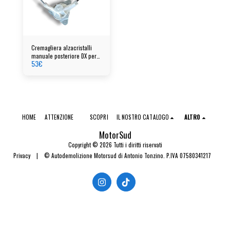
Cremagliera alzacristalli
manuale posteriore DX per
53
€
Citroen C3 anno 2023
HOME
ATTENZIONE
SCOPRI
IL NOSTRO CATALOGO
ALTRO
MotorSud
Copyright © 2026 Tutti i diritti riservati
Privacy
|
© Autodemolizione Motorsud di Antonio Tonzino. P.IVA 07580341217