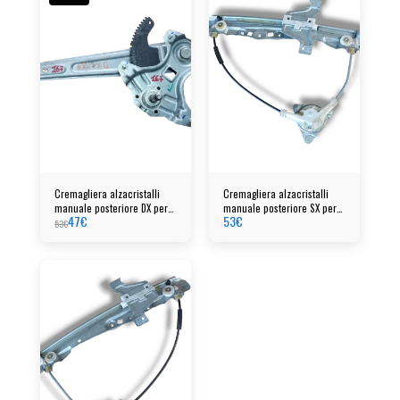
Cremagliera alzacristalli
Cremagliera alzacristalli
manuale posteriore DX per
manuale posteriore SX per
47
€
53
€
Hyundai i10 (2020)
Citroen C3 anno 2023
53
€