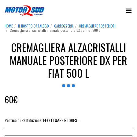
HOME
IL NOSTRO CATALOGO
CARROZZERIA
CREMAGLIERE POSTERIORI
Cremagliera alzacristalli manuale posteriore DX per Fiat 500 L
CREMAGLIERA ALZACRISTALLI
MANUALE POSTERIORE DX PER
FIAT 500 L
60
€
Politica di Restituzione:
EFFETTUARE RICHIESTA DI RESO ENTRO 14 GIORNI DALL&#039;ACQUISTO DEL RICAMBIO, IL RIMBORSO VIENE EMESSO ALLA CONSEGNA DEL RICAMBIO IN SEDE.