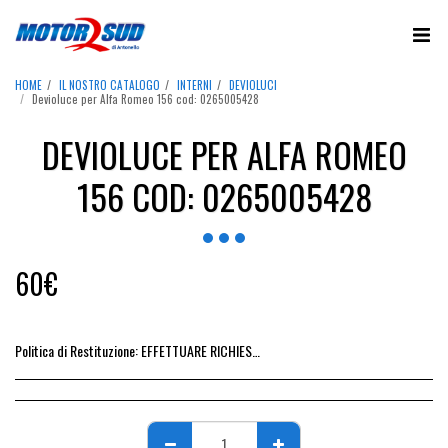
HOME
IL NOSTRO CATALOGO
INTERNI
DEVIOLUCI
Devioluce per Alfa Romeo 156 cod: 0265005428
DEVIOLUCE PER ALFA ROMEO
156 COD: 0265005428
60
€
Politica di Restituzione:
EFFETTUARE RICHIESTA DI RESO ENTRO 14 GIORNI DALL&#039;ACQUISTO DEL RICAMBIO, IL RIMBORSO VIENE EMESSO ALLA CONSEGNA DEL RICAMBIO IN SEDE.