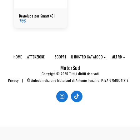
Devioluce per Smart 451
76
€
HOME
ATTENZIONE
SCOPRI
IL NOSTRO CATALOGO
ALTRO
MotorSud
Copyright © 2026 Tutti i diritti riservati
Privacy
|
© Autodemolizione Motorsud di Antonio Tonzino. P.IVA 07580341217