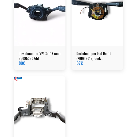
Devioluce per VW Golf 7 cod:
Devioluce per Fiat Doblò
5q0953507dd
(2009-2015) cod:
80
€
87
€
07355042960