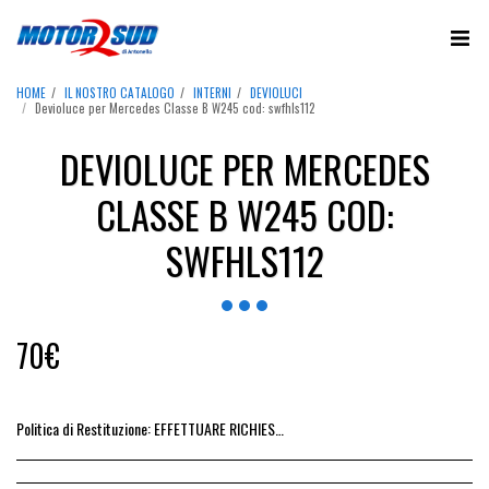
HOME
IL NOSTRO CATALOGO
INTERNI
DEVIOLUCI
Devioluce per Mercedes Classe B W245 cod: swfhls112
DEVIOLUCE PER MERCEDES
CLASSE B W245 COD:
SWFHLS112
70
€
Politica di Restituzione:
EFFETTUARE RICHIESTA DI RESO ENTRO 14 GIORNI DALL&#039;ACQUISTO DEL RICAMBIO, IL RIMBORSO VIENE EMESSO ALLA CONSEGNA DEL RICAMBIO IN SEDE.