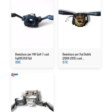
Devioluce per VW Golf 7 cod:
Devioluce per Fiat Doblò
5q0953507dd
(2009-2015) cod:
80
€
87
€
07355042960