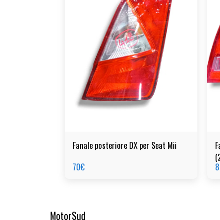
Fanale posteriore DX per Seat Mii
F
(
70
€
8
MotorSud