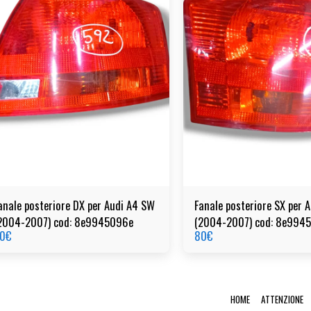
anale posteriore DX per Audi A4 SW
Fanale posteriore SX per 
2004-2007) cod: 8e9945096e
(2004-2007) cod: 8e994
0
€
80
€
HOME
ATTENZIONE