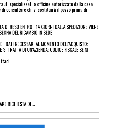
rauti specializzati o officine autorizzate dalla casa
di consultare chi vi sostituirà il pezzo prima di
TA DI RESO ENTRO I 14 GIORNI DALLA SPEDIZIONE VIENE
EGNA DEL RICAMBIO IN SEDE
E I DATI NECESSARI AL MOMENTO DELL'ACQUISTO:
 SI TRATTA DI UN'AZIENDA; CODICE FISCALE SE SI
attaci
I DALL&#039;ACQUISTO DEL RICAMBIO, IL RIMBORSO VIENE EMESSO ALLA CONSEGNA DEL RICAMBIO IN SEDE.