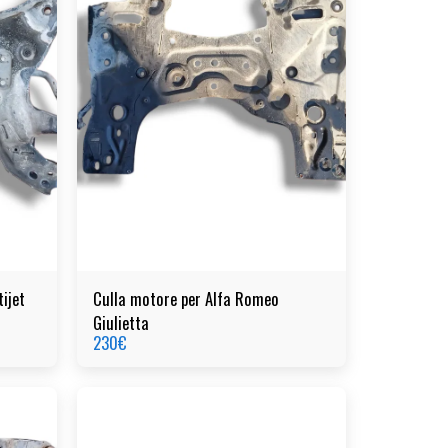
ijet
Culla motore per Alfa Romeo
Giulietta
230
€