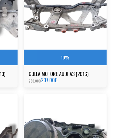
10%
13)
CULLA MOTORE AUDI A3 (2016)
207.00
€
230.00
€