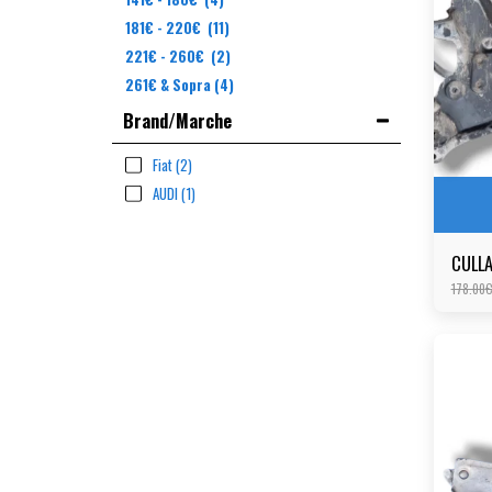
181
€
-
220
€
(11)
221
€
-
260
€
(2)
261
€
& Sopra
(4)
Brand/Marche
Fiat
(2)
AUDI
(1)
CULLA
178.00