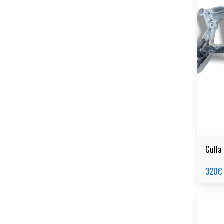
Culla
320
€