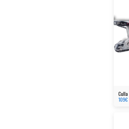
Culla
109
€