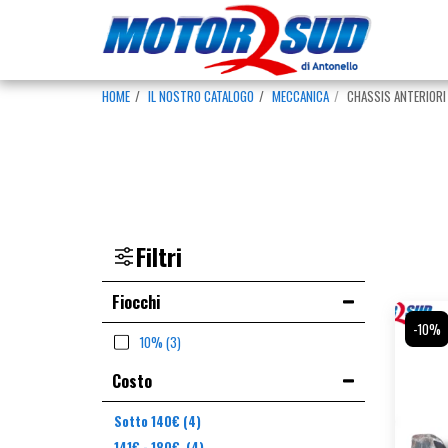
HOME
IL NOSTRO CATALOGO
MECCANICA
CHASSIS ANTERIORI
Filtri
Fiocchi
-10%
10%
(3)
Costo
Sotto
140
€
(4)
141
€
-
180
€
(4)