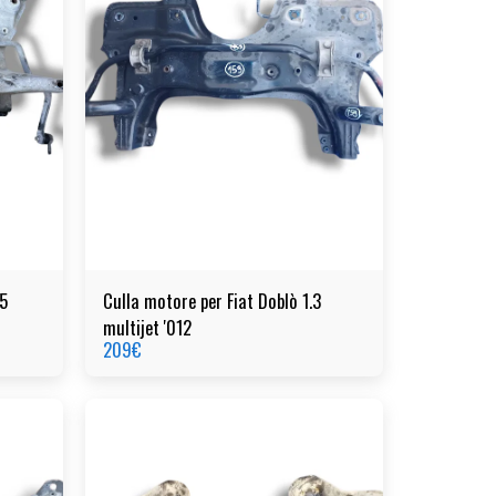
05
Culla motore per Fiat Doblò 1.3
multijet '012
209
€