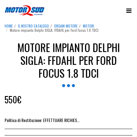
HOME
IL NOSTRO CATALOGO
ORGANI MOTORE
MOTORI
Motore impianto Delphi SIGLA: FFDAHL per Ford Focus 1.8 TDCI
MOTORE IMPIANTO DELPHI
SIGLA: FFDAHL PER FORD
FOCUS 1.8 TDCI
550
€
Politica di Restituzione:
EFFETTUARE RICHIESTA DI RESO ENTRO 14 GIORNI DALL&#039;ACQUISTO DEL RICAMBIO, IL RIMBORSO VIENE EMESSO ALLA CONSEGNA DEL RICAMBIO IN SEDE.