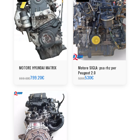
MOTORE HYUNDAI MATRIX
Motore SIGLA: psa rhz per
Peugeot 2.0
799.20
€
530
€
888.00
€
539
€