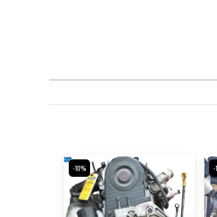
-10%
-