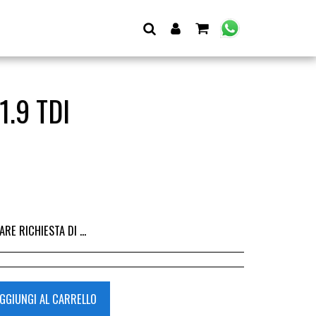
.9 TDI
I DALL&#039;ACQUISTO DEL RICAMBIO, IL RIMBORSO VIENE EMESSO ALLA CONSEGNA DEL RICAMBIO IN SEDE.
GGIUNGI AL CARRELLO