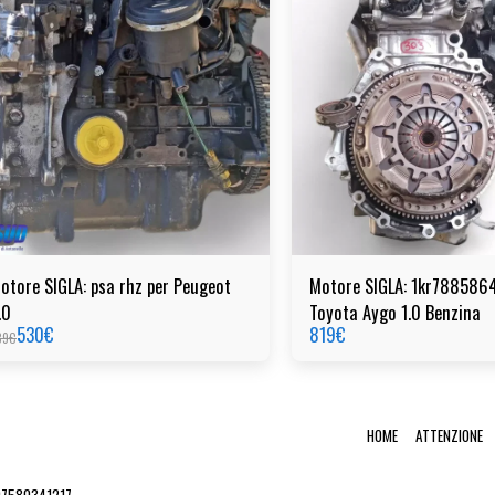
otore SIGLA: psa rhz per Peugeot
Motore SIGLA: 1kr7885864
.0
Toyota Aygo 1.0 Benzina
530
€
819
€
39
€
HOME
ATTENZIONE
 07580341217