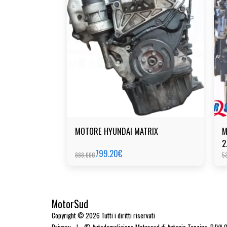
MOTORE HYUNDAI MATRIX
M
2
799.20
€
888.00
€
5
MotorSud
Copyright © 2026 Tutti i diritti riservati
Privacy
|
© Autodemolizione Motorsud di Antonio Tonzino. P.IVA