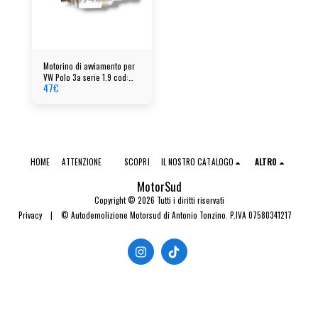
Motorino di avviamento per
VW Polo 3a serie 1.9 cod:
47
€
001124011 - 085911023a
HOME
ATTENZIONE
SCOPRI
IL NOSTRO CATALOGO
ALTRO
MotorSud
Copyright © 2026 Tutti i diritti riservati
Privacy
|
© Autodemolizione Motorsud di Antonio Tonzino. P.IVA 07580341217