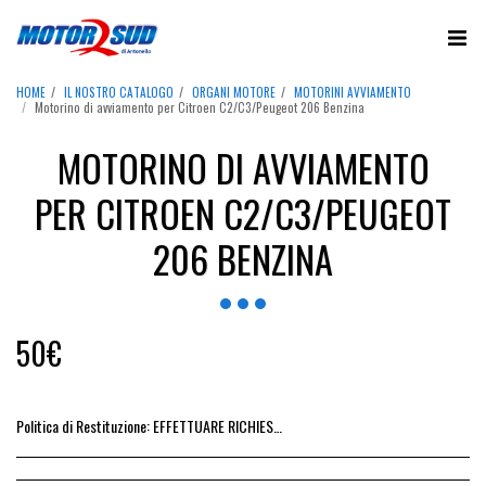
HOME
IL NOSTRO CATALOGO
ORGANI MOTORE
MOTORINI AVVIAMENTO
Motorino di avviamento per Citroen C2/C3/Peugeot 206 Benzina
MOTORINO DI AVVIAMENTO
PER CITROEN C2/C3/PEUGEOT
206 BENZINA
50
€
Politica di Restituzione:
EFFETTUARE RICHIESTA DI RESO ENTRO 14 GIORNI DALL&#039;ACQUISTO DEL RICAMBIO, IL RIMBORSO VIENE EMESSO ALLA CONSEGNA DEL RICAMBIO IN SEDE.