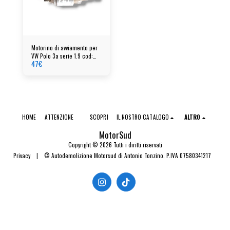
Motorino di avviamento per
VW Polo 3a serie 1.9 cod:
47
€
001124011 - 085911023a
HOME
ATTENZIONE
SCOPRI
IL NOSTRO CATALOGO
ALTRO
MotorSud
Copyright © 2026 Tutti i diritti riservati
Privacy
|
© Autodemolizione Motorsud di Antonio Tonzino. P.IVA 07580341217