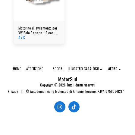
Motorino di avviamento per
VW Polo 3a serie 1.9 cod:
47
€
001124011 - 085911023a
HOME
ATTENZIONE
SCOPRI
IL NOSTRO CATALOGO
ALTRO
MotorSud
Copyright © 2026 Tutti i diritti riservati
Privacy
|
© Autodemolizione Motorsud di Antonio Tonzino. P.IVA 07580341217