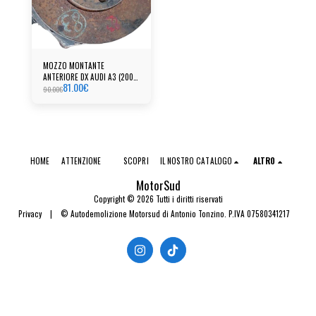
MOZZO MONTANTE
ANTERIORE DX AUDI A3 (2003-
81.00
€
2012)
90.00
€
HOME
ATTENZIONE
SCOPRI
IL NOSTRO CATALOGO
ALTRO
MotorSud
Copyright © 2026 Tutti i diritti riservati
Privacy
|
© Autodemolizione Motorsud di Antonio Tonzino. P.IVA 07580341217