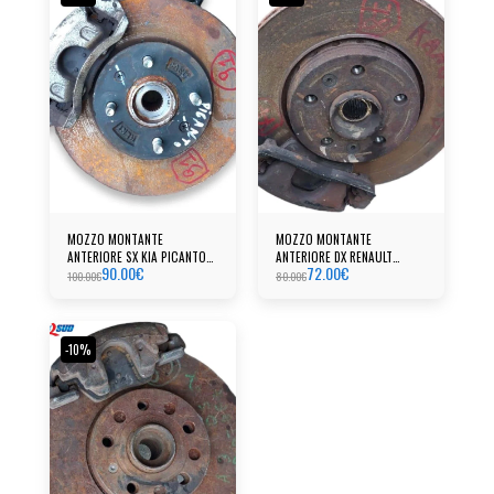
MOZZO MONTANTE
MOZZO MONTANTE
ANTERIORE SX KIA PICANTO
ANTERIORE DX RENAULT
90.00
€
72.00
€
(2019)
KANGOO (2012)
100.00
€
80.00
€
-10%