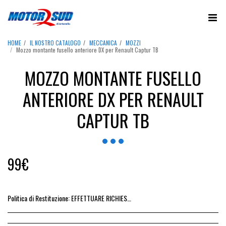
HOME
IL NOSTRO CATALOGO
MECCANICA
MOZZI
Mozzo montante fusello anteriore DX per Renault Captur TB
MOZZO MONTANTE FUSELLO
ANTERIORE DX PER RENAULT
CAPTUR TB
99
€
Politica di Restituzione:
EFFETTUARE RICHIESTA DI RESO ENTRO 14 GIORNI DALL&#039;ACQUISTO DEL RICAMBIO, IL RIMBORSO VIENE EMESSO ALLA CONSEGNA DEL RICAMBIO IN SEDE.