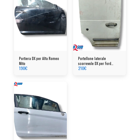
Portiera DX per Alfa Romeo
Portellone laterale
Mito
scorrevole DX per Ford
190
€
210
€
Tourneo anno 2004