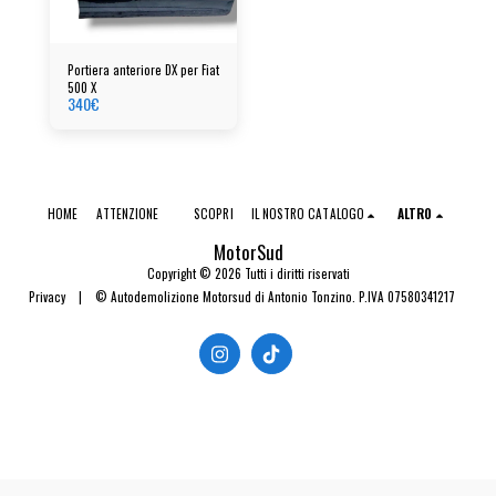
Portiera anteriore DX per Fiat
500 X
340
€
HOME
ATTENZIONE
SCOPRI
IL NOSTRO CATALOGO
ALTRO
MotorSud
Copyright © 2026 Tutti i diritti riservati
Privacy
|
© Autodemolizione Motorsud di Antonio Tonzino. P.IVA 07580341217