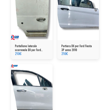
Portellone laterale
Portiera DX per Ford Fiesta
scorrevole DX per Ford
3P anno 2010
210
€
210
€
Tourneo anno 2004