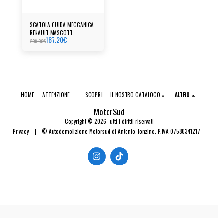
SCATOLA GUIDA MECCANICA
RENAULT MASCOTT
187.20
€
208.00
€
HOME
ATTENZIONE
SCOPRI
IL NOSTRO CATALOGO
ALTRO
MotorSud
Copyright © 2026 Tutti i diritti riservati
Privacy
|
© Autodemolizione Motorsud di Antonio Tonzino. P.IVA 07580341217