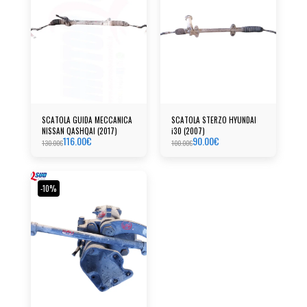
SCATOLA GUIDA MECCANICA
SCATOLA STERZO HYUNDAI
NISSAN QASHQAI (2017)
i30 (2007)
116.00
€
90.00
€
130.00
€
100.00
€
-10%