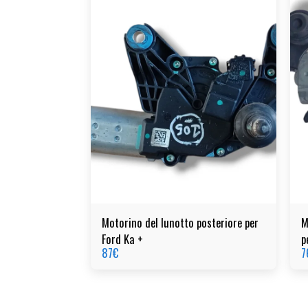
Motorino del lunotto posteriore per
M
Ford Ka +
p
87
€
7