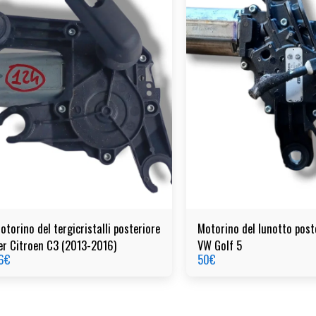
otorino del tergicristalli posteriore
Motorino del lunotto post
er Citroen C3 (2013-2016)
VW Golf 5
6
€
50
€