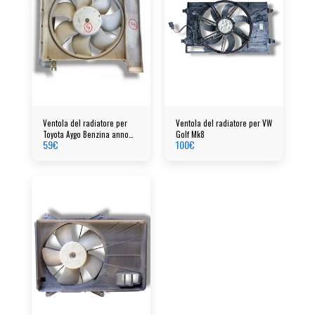
Ventola del radiatore per
Ventola del radiatore per VW
Toyota Aygo Benzina anno
Golf Mk8
59
€
100
€
2006