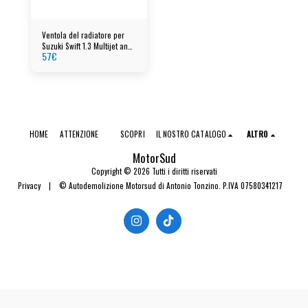
Ventola del radiatore per
Suzuki Swift 1.3 Multijet anno
57
€
2006
HOME
ATTENZIONE
SCOPRI
IL NOSTRO CATALOGO
ALTRO
MotorSud
Copyright © 2026 Tutti i diritti riservati
Privacy
|
© Autodemolizione Motorsud di Antonio Tonzino. P.IVA 07580341217