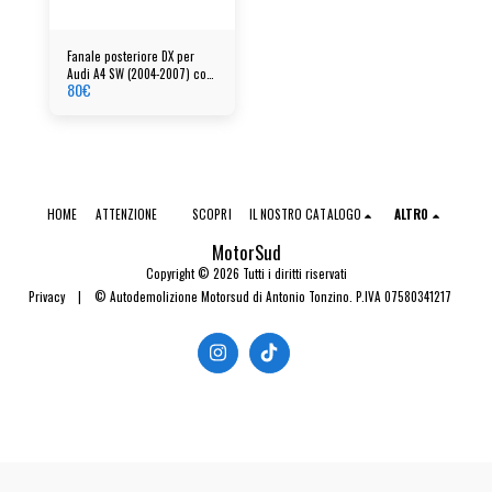
Fanale posteriore DX per
Audi A4 SW (2004-2007) cod:
80
€
8e9945096e
HOME
ATTENZIONE
SCOPRI
IL NOSTRO CATALOGO
ALTRO
MotorSud
Copyright © 2026 Tutti i diritti riservati
Privacy
|
© Autodemolizione Motorsud di Antonio Tonzino. P.IVA 07580341217