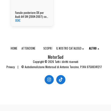
Fanale posteriore DX per
Audi A4 SW (2004-2007) cod:
80
€
8e9945096e
HOME
ATTENZIONE
SCOPRI
IL NOSTRO CATALOGO
ALTRO
MotorSud
Copyright © 2026 Tutti i diritti riservati
Privacy
|
© Autodemolizione Motorsud di Antonio Tonzino. P.IVA 07580341217